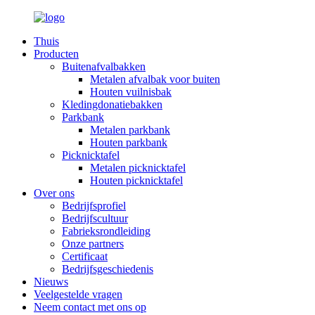
Thuis
Producten
Buitenafvalbakken
Metalen afvalbak voor buiten
Houten vuilnisbak
Kledingdonatiebakken
Parkbank
Metalen parkbank
Houten parkbank
Picknicktafel
Metalen picknicktafel
Houten picknicktafel
Over ons
Bedrijfsprofiel
Bedrijfscultuur
Fabrieksrondleiding
Onze partners
Certificaat
Bedrijfsgeschiedenis
Nieuws
Veelgestelde vragen
Neem contact met ons op