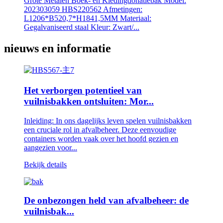
Grote Metalen Boek- en Kledingdonatiebak Model:
202303059 HBS220562 Afmetingen:
L1206*B520,7*H1841,5MM Materiaal:
Gegalvaniseerd staal Kleur: Zwart/...
nieuws en informatie
Het verborgen potentieel van
vuilnisbakken ontsluiten: Mor...
Inleiding: In ons dagelijks leven spelen vuilnisbakken
een cruciale rol in afvalbeheer. Deze eenvoudige
containers worden vaak over het hoofd gezien en
aangezien voor...
Bekijk details
De onbezongen held van afvalbeheer: de
vuilnisbak...