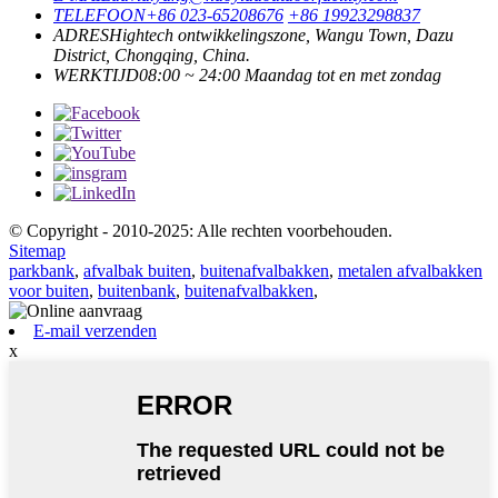
TELEFOON
+86 023-65208676
+86 19923298837
ADRES
Hightech ontwikkelingszone, Wangu Town, Dazu
District, Chongqing, China.
WERKTIJD
08:00 ~ 24:00 Maandag tot en met zondag
© Copyright - 2010-2025: Alle rechten voorbehouden.
Sitemap
parkbank
,
afvalbak buiten
,
buitenafvalbakken
,
metalen afvalbakken
voor buiten
,
buitenbank
,
buitenafvalbakken
,
E-mail verzenden
x