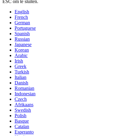
ESC om te sluiten.
English
French
German
Portuguese
Spanish
Russian
Japanese
Korean
Arabic
Irish
Greek
Turkish
Italian
Danish
Romanian
Indonesian
Czech
Afrikaans
Swedish
Polish
Basque
Catalan
Esperanto