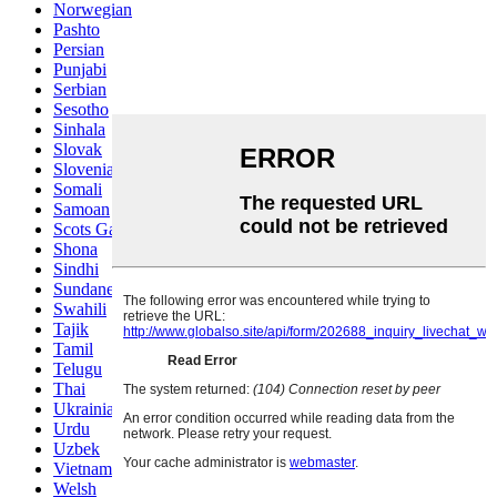
Norwegian
Pashto
Persian
Punjabi
Serbian
Sesotho
Sinhala
Slovak
Slovenian
Somali
Samoan
Scots Gaelic
Shona
Sindhi
Sundanese
Swahili
Tajik
Tamil
Telugu
Thai
Ukrainian
Urdu
Uzbek
Vietnamese
Welsh