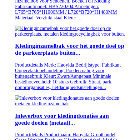
Inzamelbox voor Schoenen, Boeken en Kleding
Fabrikantmodel: HBS220204 Afmetingen:
L765*B765*H1900MM / L720*B720*H1480MM
Materiaal: Verzinkt staal Kleur: ...
Kledinginzamelbak voor het goede doel op
de parkeerplaats buiten...
Productdetails Merk: Haoyida Bedrijfstype: Fabrikant
Oppervlaktebehandeling: Poedercoating voor
buitengebruik Kleur: Zwart/Aangepast Minimale
bestelhoeveelheid: 10 stuks Gebruik: Straat, park,
donororganisaties, liefdadigheidsinstellingen...
Inleverbox voor kledingdonaties aan
goede doelen (metaal)...
Productdetails Productnaam: Haoyida Groothandel