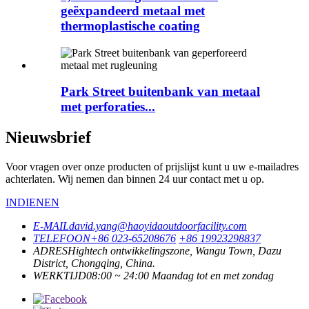
geëxpandeerd metaal met
thermoplastische coating
Park Street buitenbank van metaal
met perforaties...
Nieuwsbrief
Voor vragen over onze producten of prijslijst kunt u uw e-mailadres
achterlaten. Wij nemen dan binnen 24 uur contact met u op.
INDIENEN
E-MAIL
david.yang@haoyidaoutdoorfacility.com
TELEFOON
+86 023-65208676
+86 19923298837
ADRES
Hightech ontwikkelingszone, Wangu Town, Dazu
District, Chongqing, China.
WERKTIJD
08:00 ~ 24:00 Maandag tot en met zondag