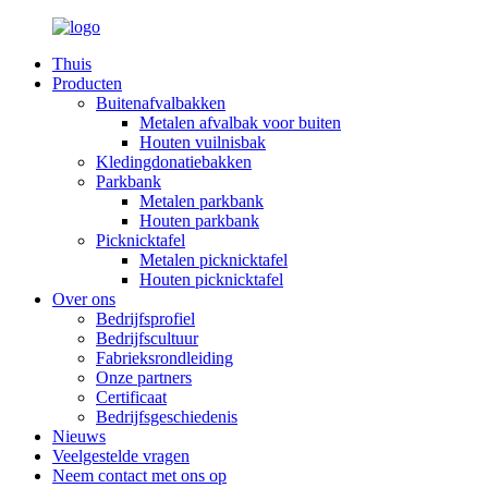
Thuis
Producten
Buitenafvalbakken
Metalen afvalbak voor buiten
Houten vuilnisbak
Kledingdonatiebakken
Parkbank
Metalen parkbank
Houten parkbank
Picknicktafel
Metalen picknicktafel
Houten picknicktafel
Over ons
Bedrijfsprofiel
Bedrijfscultuur
Fabrieksrondleiding
Onze partners
Certificaat
Bedrijfsgeschiedenis
Nieuws
Veelgestelde vragen
Neem contact met ons op