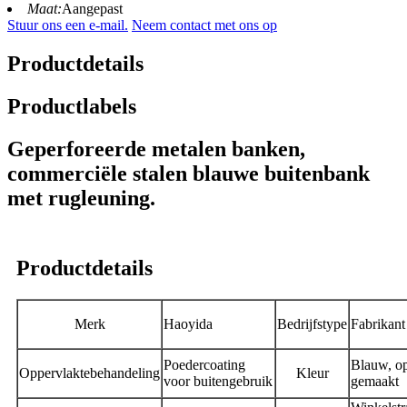
Maat:
Aangepast
Stuur ons een e-mail.
Neem contact met ons op
Productdetails
Productlabels
Geperforeerde metalen banken,
commerciële stalen blauwe buitenbank
met rugleuning.
Productdetails
Merk
Haoyida
Bedrijfstype
Fabrikant
Poedercoating
Blauw, o
Oppervlaktebehandeling
Kleur
voor buitengebruik
gemaakt