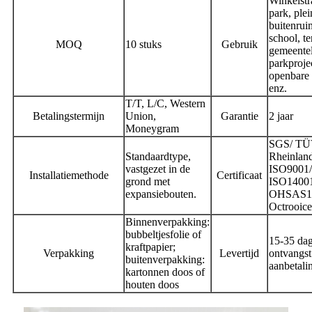
Winkelstr
park, plei
buitenrui
school, te
MOQ
10 stuks
Gebruik
gemeentel
parkprojec
openbare 
enz.
T/T, L/C, Western
Betalingstermijn
Union,
Garantie
2 jaar
Moneygram
SGS/ T
Standaardtype,
Rheinlan
vastgezet in de
ISO9001/
Installatiemethode
Certificaat
grond met
ISO1400
expansiebouten.
OHSAS1
Octrooicer
Binnenverpakking:
bubbeltjesfolie of
15-35 da
kraftpapier;
Verpakking
Levertijd
ontvangst
buitenverpakking:
aanbetali
kartonnen doos of
houten doos