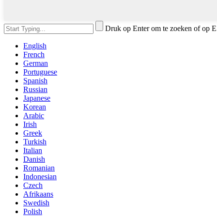
Druk op Enter om te zoeken of op E
English
French
German
Portuguese
Spanish
Russian
Japanese
Korean
Arabic
Irish
Greek
Turkish
Italian
Danish
Romanian
Indonesian
Czech
Afrikaans
Swedish
Polish