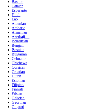
Basque
Catalan
Esperanto
Hindi
Lao
Albanian
Amharic
Armenian
Azerbaijani
Belarusian
Bengali
Bosnian
Bulgarian
Cebuano
Chichewa
Corsican
Croatian
Dutch
Estonian
Filipino
Finnish
Frisian
Galician
Georgian
Gujarati