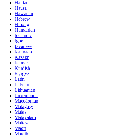
Haitian
Hausa
Hawaiian
Hebrew
Hmong
Hungarian
Icelandic
Igbo
Javanese
Kannada
Kazakh
Khmer
Kurdish
Kyrgyz
Latin
Latvian
Lithuanian
Luxembou..
Macedonian
Malagasy
Malay
Malayalam
Maltese
Maori
Marathi