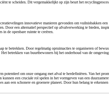
ficiënt te scheiden. Dit vergemakkelijkt op zijn beurt het recyclingproc
n creatievelingen innovatieve manieren gevonden om vuilnisbakken ee
n. Door een alternatief perspectief op afvalverwerking te bieden, insp
s in de openbare ruimte te creëren.
ap te betrekken. Door regelmatig opruimacties te organiseren of bewu
et betrekken van buurtbewoners bij het onderhoud van de omgeving zor
otentieel om onze omgang met afval te herdefiniëren. Van het promoten
kken kunnen een cruciale rol spelen in het vormgeven van een duurzam
tjes aan een schonere en groenere planeet. Door hun belang te erkennen