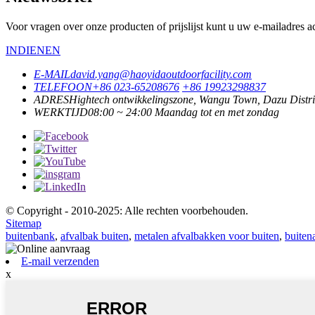
Voor vragen over onze producten of prijslijst kunt u uw e-mailadres 
INDIENEN
E-MAIL
david.yang@haoyidaoutdoorfacility.com
TELEFOON
+86 023-65208676
+86 19923298837
ADRES
Hightech ontwikkelingszone, Wangu Town, Dazu Distri
WERKTIJD
08:00 ~ 24:00 Maandag tot en met zondag
© Copyright - 2010-2025: Alle rechten voorbehouden.
Sitemap
buitenbank
,
afvalbak buiten
,
metalen afvalbakken voor buiten
,
buiten
E-mail verzenden
x