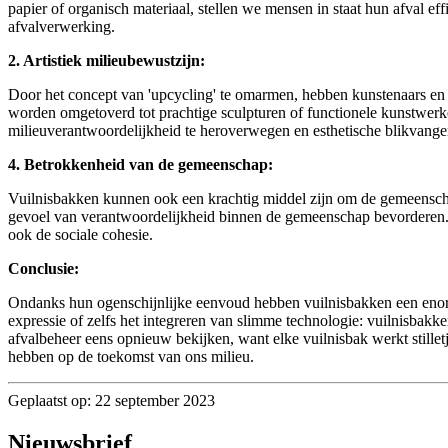
papier of organisch materiaal, stellen we mensen in staat hun afval ef
afvalverwerking.
2. Artistiek milieubewustzijn:
Door het concept van 'upcycling' te omarmen, hebben kunstenaars e
worden omgetoverd tot prachtige sculpturen of functionele kunstwerke
milieuverantwoordelijkheid te heroverwegen en esthetische blikvanger
4. Betrokkenheid van de gemeenschap:
Vuilnisbakken kunnen ook een krachtig middel zijn om de gemeensch
gevoel van verantwoordelijkheid binnen de gemeenschap bevorderen. H
ook de sociale cohesie.
Conclusie:
Ondanks hun ogenschijnlijke eenvoud hebben vuilnisbakken een enorm p
expressie of zelfs het integreren van slimme technologie: vuilnisba
afvalbeheer eens opnieuw bekijken, want elke vuilnisbak werkt stille
hebben op de toekomst van ons milieu.
Geplaatst op: 22 september 2023
Nieuwsbrief