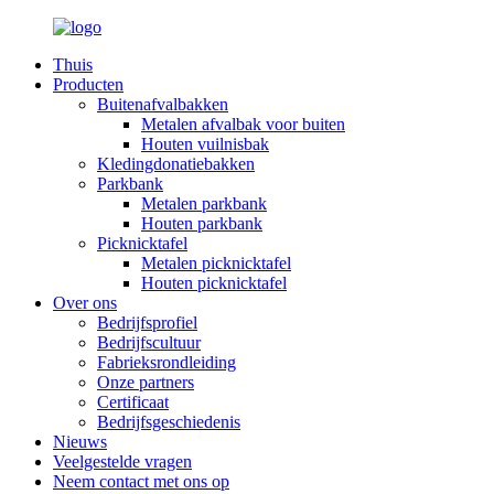
Thuis
Producten
Buitenafvalbakken
Metalen afvalbak voor buiten
Houten vuilnisbak
Kledingdonatiebakken
Parkbank
Metalen parkbank
Houten parkbank
Picknicktafel
Metalen picknicktafel
Houten picknicktafel
Over ons
Bedrijfsprofiel
Bedrijfscultuur
Fabrieksrondleiding
Onze partners
Certificaat
Bedrijfsgeschiedenis
Nieuws
Veelgestelde vragen
Neem contact met ons op