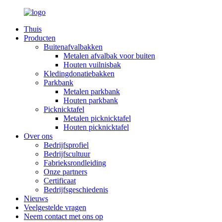
Thuis
Producten
Buitenafvalbakken
Metalen afvalbak voor buiten
Houten vuilnisbak
Kledingdonatiebakken
Parkbank
Metalen parkbank
Houten parkbank
Picknicktafel
Metalen picknicktafel
Houten picknicktafel
Over ons
Bedrijfsprofiel
Bedrijfscultuur
Fabrieksrondleiding
Onze partners
Certificaat
Bedrijfsgeschiedenis
Nieuws
Veelgestelde vragen
Neem contact met ons op