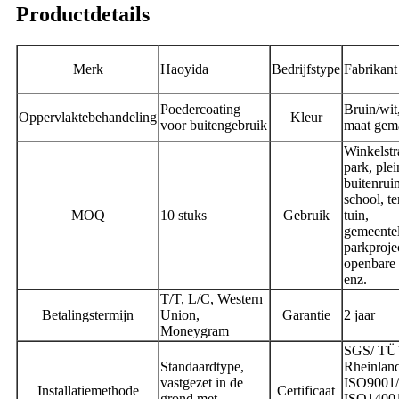
Productdetails
Merk
Haoyida
Bedrijfstype
Fabrikant
Poedercoating
Bruin/wit
Oppervlaktebehandeling
Kleur
voor buitengebruik
maat gem
Winkelstr
park, plei
buitenrui
school, te
MOQ
10 stuks
Gebruik
tuin,
gemeentel
parkprojec
openbare 
enz.
T/T, L/C, Western
Betalingstermijn
Union,
Garantie
2 jaar
Moneygram
SGS/ T
Standaardtype,
Rheinlan
vastgezet in de
ISO9001/
Installatiemethode
Certificaat
grond met
ISO1400