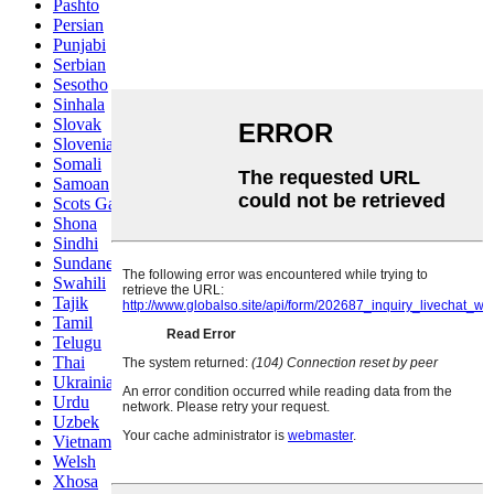
Pashto
Persian
Punjabi
Serbian
Sesotho
Sinhala
Slovak
Slovenian
Somali
Samoan
Scots Gaelic
Shona
Sindhi
Sundanese
Swahili
Tajik
Tamil
Telugu
Thai
Ukrainian
Urdu
Uzbek
Vietnamese
Welsh
Xhosa