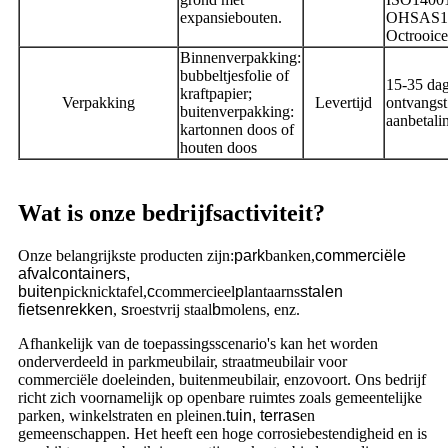
expansiebouten.
OHSAS1
Octrooicer
Binnenverpakking:
bubbeltjesfolie of
15-35 da
kraftpapier;
Verpakking
Levertijd
ontvangst
buitenverpakking:
aanbetali
kartonnen doos of
houten doos
Wat is onze bedrijfsactiviteit?
Onze belangrijkste producten zijn:
park
banken,
commerciële
afvalcontainers,
buiten
picknicktafel,
c
commercieel
p
lantaarns
stalen
fietsenrekken
,
s
roestvrij staal
b
molens, enz.
Afhankelijk van de toepassingsscenario's kan het worden
onderverdeeld in parkmeubilair, straatmeubilair voor
commerciële doeleinden, buitenmeubilair, enzovoort. Ons bedrijf
richt zich voornamelijk op openbare ruimtes zoals gemeentelijke
parken, winkelstraten en pleinen.
tuin, terras
en
gemeenschappen. Het heeft een hoge corrosiebestendigheid en is