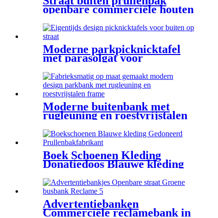
Straat buiten prullenbak
openbare commerciële houten
prullenbakken
Moderne parkpicknicktafel
met parasolgat voor
commercieel straatmeubilair
Moderne buitenbank met
rugleuning en roestvrijstalen
frame
Boek Schoenen Kleding
Donatiedoos Blauwe kleding
Recyclingbakken Fabrikant
Advertentiebanken
Commerciële reclamebank in