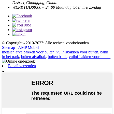
District, Chongqing, China.
WERKTIJD
08:00 ~ 24:00 Maandag tot en met zondag
© Copyright - 2010-2023: Alle rechten voorbehouden.
Sitemap
-
AMP Mobiel
metalen afvalbakken voor buiten
,
vuilnisbakken voor buiten
,
bank
in het park
,
buiten afvalbak
,
buiten bank
,
vuilnisbakken voor buiten
,
E-mail verzenden
x