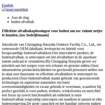
English
Aan de slag
buiten afvalbak
Efficiënte afvalbakoplossingen voor buiten om uw ruimte netjes
te houden, [uw bedrijfsnaam]
Introductie van Chongqing Haoyida Outdoor Facility Co., Ltd., uw
vertrouwde OEM-fabrikant, leverancier en fabriek voor
hoogwaardige buitenafvalbakken.Ons innovatieve product, de
buitenafvalbak, is ontworpen om het afvalbeheer in de openbare
ruimte radicaal te veranderen.Bij Chongqing Haoyida geven we
prioriteit aan het zorgen voor een schoner en groener milieu.Onze
ultramoderne productiefaciliteiten en geschoold personeel stellen ons
in staat zeer duurzame en efficiënte afvalbakken te ontwerpen en
produceren.Onze buitenafvalbak maakt gebruik van geavanceerde
technologie en superieure materialen om barre
weersomstandigheden en zwaar gebruik te weerstaan, waardoor hij
perfect geschikt is voor parken, trottoirs, winkelcentra en meer.Met
een focus op zowel functionaliteit als esthetiek is onze
buitenafvalbak zorgvuldig ontworpen om naadloos te passen in elke
buitenomgeving.De grote capaciteit en het handige ontwerp maken