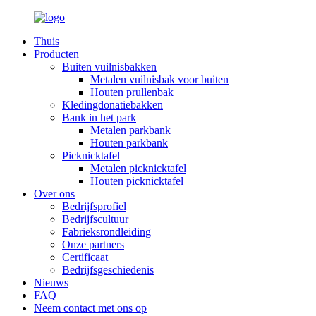
Thuis
Producten
Buiten vuilnisbakken
Metalen vuilnisbak voor buiten
Houten prullenbak
Kledingdonatiebakken
Bank in het park
Metalen parkbank
Houten parkbank
Picknicktafel
Metalen picknicktafel
Houten picknicktafel
Over ons
Bedrijfsprofiel
Bedrijfscultuur
Fabrieksrondleiding
Onze partners
Certificaat
Bedrijfsgeschiedenis
Nieuws
FAQ
Neem contact met ons op