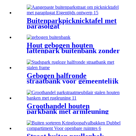
compartimenten
Fabrieksgroothandel
Buitenparkpicknicktafel met
parasolgat
Hout gebogen houten
lattenpark buitenbank zonder
rug
Gebogen halfronde
straatbank voor gemeentelijk
park
Groothandel houten
parkbank met armleuning
Openbare zitplaatsen
Straatmeubilair