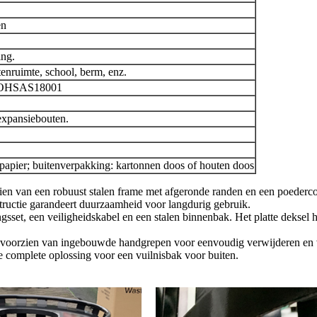
en
ing.
tenruimte, school, berm, enz.
/OHSAS18001
expansiebouten.
tpapier; buitenverpakking: kartonnen doos of houten doos
zien van een robuust stalen frame met afgeronde randen en een poederco
nstructie garandeert duurzaamheid voor langdurig gebruik.
et, een veiligheidskabel en een stalen binnenbak. Het platte deksel h
 is voorzien van ingebouwde handgrepen voor eenvoudig verwijderen en
e complete oplossing voor een vuilnisbak voor buiten.