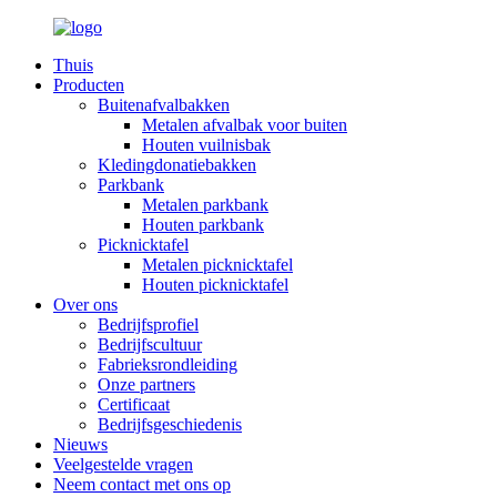
Thuis
Producten
Buitenafvalbakken
Metalen afvalbak voor buiten
Houten vuilnisbak
Kledingdonatiebakken
Parkbank
Metalen parkbank
Houten parkbank
Picknicktafel
Metalen picknicktafel
Houten picknicktafel
Over ons
Bedrijfsprofiel
Bedrijfscultuur
Fabrieksrondleiding
Onze partners
Certificaat
Bedrijfsgeschiedenis
Nieuws
Veelgestelde vragen
Neem contact met ons op