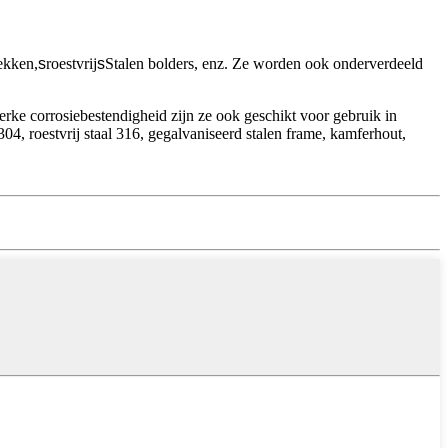
rekken,
s
roestvrij
s
Stalen bolders, enz. Ze worden ook onderverdeeld
rke corrosiebestendigheid zijn ze ook geschikt voor gebruik in
04, roestvrij staal 316, gegalvaniseerd stalen frame, kamferhout,