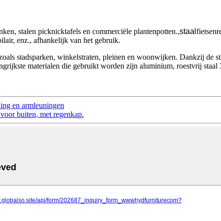
ken, stalen picknicktafels en commerciële plantenpotten.
,
staal
fietsen
lair, enz., afhankelijk van het gebruik.
als stadsparken, winkelstraten, pleinen en woonwijken. Dankzij de ste
ijkste materialen die gebruikt worden zijn aluminium, roestvrij staal 3
ning en armleuningen
 voor buiten, met regenkap.