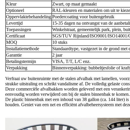
Kleur
Zwart, op maat gemaakt
Optioneel
RAL-kleuren en materialen om uit te kiez
Oppervlaktebehandeling
Poedercoating voor buitengebruik
Levertijd
15-35 dagen na ontvangst van de aanbetal
Toepassingen
Winkelstraat, gemeentelijk park, plein, bui
Certificaat
SGS/TUV Rijnland/ISO9001/ISO14001
MOQ
10 stuks
Installatiemethode
Standaardtype, vastgezet in de grond met 
Garantie
2 jaar
Betalingstermijn
VISA, T/T, L/C enz.
Verpakking
Binnenverpakking: bubbeltjesfolie of kraf
Verfraai uw buitenruimte met de stalen afvalbak met lamellen, voor
strakke uitstraling en schrikt vandalisme af. De volledig gelaste co
Deze commerciële afvalbakken worden geleverd met een verankeringss
eenvoudig worden verwijderd om bij de stalen binnenbak te komen.
De plastic binnenbak met een inhoud van 38 gallon (ca. 144 liter)
houden. Geniet van een net en efficiënt afvalbeheersysteem met dez