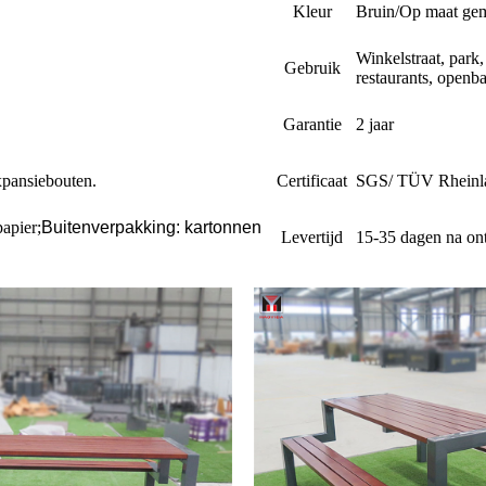
Kleur
Bruin/Op maat ge
Winkelstraat, park,
Gebruik
restaurants, openba
Garantie
2 jaar
xpansiebouten.
Certificaat
SGS/ TÜV Rheinla
papier
;
Buitenverpakking: kartonnen
Levertijd
15-35 dagen na ont