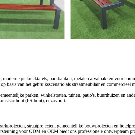
en, moderne picknicktafels, parkbanken, metalen afvalbakken voor com
 op basis van het gebruiksscenario als straatmeubilair en commercieel m
meentelijke parken, winkelstraten, tuinen, patio's, buurthuizen en ande
/kunststofhout (PS-hout), enzovoort.
arkprojecten, straatprojecten, gemeentelijke bouwprojecten en hotelpr
rsteuning voor ODM en OEM biedt ons professionele ontwerpteam professi