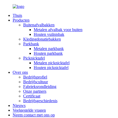
Thuis
Producten
Buitenafvalbakken
Metalen afvalbak voor buiten
Houten vuilnisbak
Kledingdonatiebakken
Parkbank
Metalen parkbank
Houten parkbank
Picknicktafel
Metalen picknicktafel
Houten picknicktafel
Over ons
Bedrijfsprofiel
Bedrijfscultuur
Fabrieksrondleiding
Onze partners
Certificaat
Bedrijfsgeschiedenis
Nieuws
Veelgestelde vragen
Neem contact met ons op