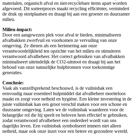
materialen, organisch afval en niet-recyclebare items apart worden
afgevoerd. Dit sorteerproces maakt recycling efficiënter, vermindert
de druk op stortplaatsen en draagt ​​bij aan een groener en duurzamer
milieu.
Milieu-impact:
Door een aangewezen plek voor afval te bieden, minimaliseren
afvalbakken zwerfvuil en voorkomen ze vervuiling van onze
omgeving. Ze dienen als een herinnering aan onze
verantwoordelijkheid ten opzichte van het milieu en stimuleren
verantwoord afvalbeheer. Het correct gebruiken van afvalbakken
minimaliseert uiteindelijk de CO2-uitstoot en draagt ​​bij aan het
behoud van onze natuurlijke hulpbronnen voor toekomstige
generaties.
Conclusie:
Vaak als vanzelfsprekend beschouwd, is de vuilnisbak een
eenvoudig maar essentieel hulpmiddel dat afvalbeheer moeiteloos
maakt en zorgt voor netheid en hygiëne. Een kleine investering in de
juiste vuilnisbak kan een groot verschil maken voor een schone en
duurzame omgeving. Laten we de vuilnisbak waarderen voor de
belangrijke rol die hij speelt en beloven hem effectief te gebruiken,
zodat verantwoord afvalbeheer een onderdeel wordt van ons
dagelijks leven. Een vuilnisbak symboliseert immers niet alleen
netheid, maar ook onze inzet voor een betere en gezondere wereld.