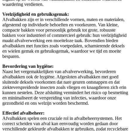
waardering verdienen.
Veelzijdigheid en gebruiksgemak:
Afvalbakken zijn er in verschillende vormen, maten en materialen,
afgestemd op individuele behoeften en voorkeuren. Van kleine,
compacte bakken voor persoonlijk gebruik tot grote, robuuste
bakken voor industrieel of commercieel gebruik: hun veelzijdigheid
maakt afvalverwerking een moeiteloze taak. Bovendien bieden
afvalbakken met functies zoals voetpedalen, scharnierende deksels
en wielen gemak en gebruiksgemak, waardoor we tijd en moeite
besparen.
Bevordering van hygiëne:
Naast het vergemakkelijken van afvalverwerking, bevorderen
afvalbakken ook de hygiëne. Afgesloten afvalbakken met goed
sluitende deksels voorkomen dat nare geuren ontsnappen en dat
ziekteverspreidende insecten zoals vliegen en knaagdieren zich erin
kunnen nestelen. Deze afsluiting vermindert het risico op besmetting
en minimaliseert de verspreiding van infecties, waardoor onze
gezondheid en ons welzijn worden beschermd.
Effectief afvalbeheer:
Afvalbakken spelen een cruciale rol in afvalbeheersystemen. Het
correct scheiden van afval kan eenvoudig worden gedaan door
verschillende gekleurde afvalbakken te gebruiken, zodat recyclebare