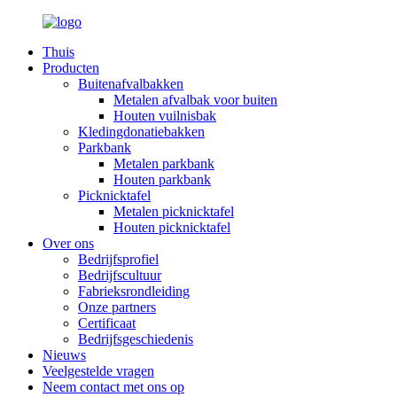
Thuis
Producten
Buitenafvalbakken
Metalen afvalbak voor buiten
Houten vuilnisbak
Kledingdonatiebakken
Parkbank
Metalen parkbank
Houten parkbank
Picknicktafel
Metalen picknicktafel
Houten picknicktafel
Over ons
Bedrijfsprofiel
Bedrijfscultuur
Fabrieksrondleiding
Onze partners
Certificaat
Bedrijfsgeschiedenis
Nieuws
Veelgestelde vragen
Neem contact met ons op