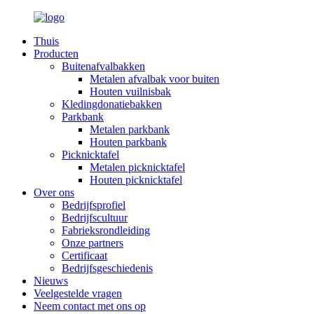
Thuis
Producten
Buitenafvalbakken
Metalen afvalbak voor buiten
Houten vuilnisbak
Kledingdonatiebakken
Parkbank
Metalen parkbank
Houten parkbank
Picknicktafel
Metalen picknicktafel
Houten picknicktafel
Over ons
Bedrijfsprofiel
Bedrijfscultuur
Fabrieksrondleiding
Onze partners
Certificaat
Bedrijfsgeschiedenis
Nieuws
Veelgestelde vragen
Neem contact met ons op