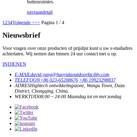
buitenruimtes.
navraag
detail
1
2
3
4
Volgende >
>>
Pagina 1 / 4
Nieuwsbrief
Voor vragen over onze producten of prijslijst kunt u uw e-mailadres
achterlaten. Wij nemen dan binnen 24 uur contact met u op.
INDIENEN
E-MAIL
david.yang@haoyidaoutdoorfacility.com
TELEFOON
+86 023-65208676
+86 19923298837
ADRES
Hightech ontwikkelingszone, Wangu Town, Dazu
District, Chongqing, China.
WERKTIJD
08:00 ~ 24:00 Maandag tot en met zondag