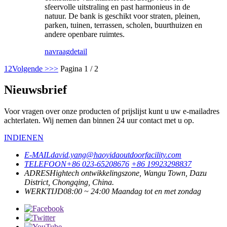
sfeervolle uitstraling en past harmonieus in de
natuur. De bank is geschikt voor straten, pleinen,
parken, tuinen, terrassen, scholen, buurthuizen en
andere openbare ruimtes.
navraag
detail
1
2
Volgende >
>>
Pagina 1 / 2
Nieuwsbrief
Voor vragen over onze producten of prijslijst kunt u uw e-mailadres
achterlaten. Wij nemen dan binnen 24 uur contact met u op.
INDIENEN
E-MAIL
david.yang@haoyidaoutdoorfacility.com
TELEFOON
+86 023-65208676
+86 19923298837
ADRES
Hightech ontwikkelingszone, Wangu Town, Dazu
District, Chongqing, China.
WERKTIJD
08:00 ~ 24:00 Maandag tot en met zondag