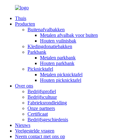
Thuis
Producten
Buitenafvalbakken
Metalen afvalbak voor buiten
Houten vuilnisbak
Kledingdonatiebakken
Parkbank
Metalen parkbank
Houten parkbank
Picknicktafel
Metalen picknicktafel
Houten picknicktafel
Over ons
Bedrijfsprofiel
Bedrijfscultuur
Fabrieksrondleiding
Onze partners
Certificaat
Bedrijfsgeschiedenis
Nieuws
Veelgestelde vragen
Neem contact met ons op