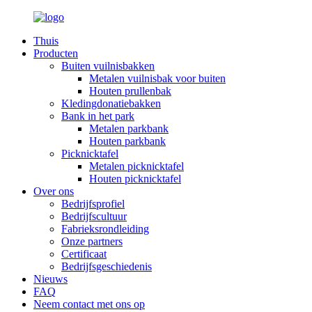
Thuis
Producten
Buiten vuilnisbakken
Metalen vuilnisbak voor buiten
Houten prullenbak
Kledingdonatiebakken
Bank in het park
Metalen parkbank
Houten parkbank
Picknicktafel
Metalen picknicktafel
Houten picknicktafel
Over ons
Bedrijfsprofiel
Bedrijfscultuur
Fabrieksrondleiding
Onze partners
Certificaat
Bedrijfsgeschiedenis
Nieuws
FAQ
Neem contact met ons op