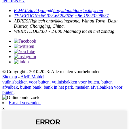
INDIENEN
E-MAIL
david.yang@haoyidaoutdoorfacility.com
TELEFOON
+86 023-65208676
+86 19923298837
ADRES
Hightech ontwikkelingszone, Wangu Town, Dazu
District, Chongqing, China.
WERKTIJD
08:00 ~ 24:00 Maandag tot en met zondag
© Copyright - 2010-2023: Alle rechten voorbehouden.
Sitemap
-
AMP Mobiel
vuilnisbakken voor buiten
,
vuilnisbakken voor buiten
,
buiten
afvalbak
,
buiten bank
,
bank in het park
,
metalen afvalbakken voor
buiten
,
E-mail verzenden
x