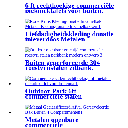
6 ft rechthoekige commerciële
picknicktafels voor buiten,
geperforeerd staal
Liefdadigheidskleding donatie
inleverdoos Metalen
kledinginzamelingsbak
Buiten geperforeerde 304
roestvrijstalen zitbank,
openbaar commercieel
Outdoor Park 6ft
commerciële stalen
picknicktafelbank rood met
parasolgat
Metalen openbare
commerciële