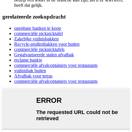
heeft dat gelijk.
gerelateerde zoekopdracht
openbare banken te koop
commerciële picknicktafel
Zakelijke vuilnisbakken
Recycle-prullenbakken voor buiten
commerciële picknicktafels
Gegalvaniseerde stalen afvalbak
reclame bankje
commerciële afvalcontainers voor restaurants
vuilnisbak buiten
Afvalbak voor terras
commerciële afvalcontainers voor restaurants