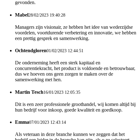
gevonden.
Mabel
28/02/2023 19:40:28
Managers zijn visionair, ze hebben het idee van wederzijdse
voordelen, voortdurende verbetering en innovatie, we hebben
een prettig gesprek en samenwerking.
Ochtendgloren
01/02/2023 12:44:51
De onderneming heeft een sterk kapitaal en
concurrentiekracht, het product is voldoende en betrouwbaar,
dus we hoeven ons geen zorgen te maken over de
samenwerking met hen.
Martin Tesch
16/01/2023 12:05:35
Dit is een zeer professionele groothandel, wij komen altijd bij
hun bedrijf voor inkoop, goede kwaliteit en goedkoop.
Emma
07/01/2023 12:43:14
Als veteraan in deze branche kunnen we zeggen dat het
bedrijf een leider in de branche kan zijn, als u ze selecteert,