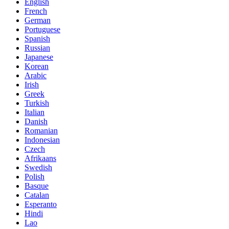
English
French
German
Portuguese
Spanish
Russian
Japanese
Korean
Arabic
Irish
Greek
Turkish
Italian
Danish
Romanian
Indonesian
Czech
Afrikaans
Swedish
Polish
Basque
Catalan
Esperanto
Hindi
Lao