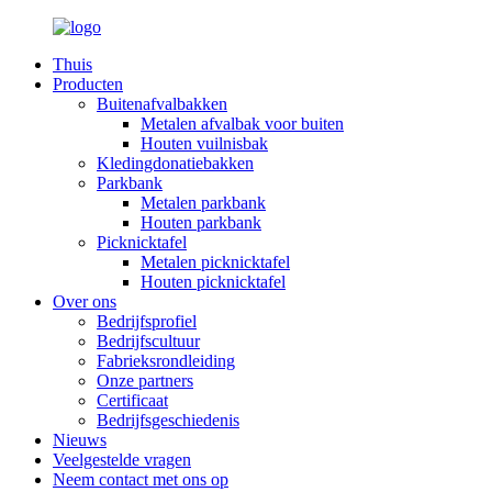
Thuis
Producten
Buitenafvalbakken
Metalen afvalbak voor buiten
Houten vuilnisbak
Kledingdonatiebakken
Parkbank
Metalen parkbank
Houten parkbank
Picknicktafel
Metalen picknicktafel
Houten picknicktafel
Over ons
Bedrijfsprofiel
Bedrijfscultuur
Fabrieksrondleiding
Onze partners
Certificaat
Bedrijfsgeschiedenis
Nieuws
Veelgestelde vragen
Neem contact met ons op