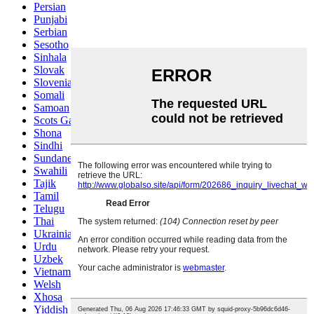
Persian
Punjabi
Serbian
Sesotho
Sinhala
Slovak
Slovenian
Somali
Samoan
Scots Gaelic
Shona
Sindhi
Sundanese
Swahili
Tajik
Tamil
Telugu
Thai
Ukrainian
Urdu
Uzbek
Vietnamese
Welsh
Xhosa
Yiddish