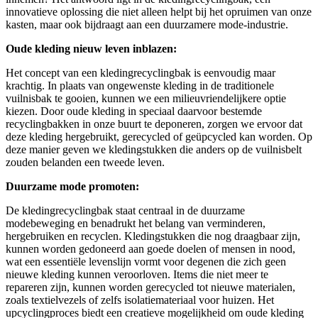
innovatieve oplossing die niet alleen helpt bij het opruimen van onze
kasten, maar ook bijdraagt ​​aan een duurzamere mode-industrie.
Oude kleding nieuw leven inblazen:
Het concept van een kledingrecyclingbak is eenvoudig maar
krachtig. In plaats van ongewenste kleding in de traditionele
vuilnisbak te gooien, kunnen we een milieuvriendelijkere optie
kiezen. Door oude kleding in speciaal daarvoor bestemde
recyclingbakken in onze buurt te deponeren, zorgen we ervoor dat
deze kleding hergebruikt, gerecycled of geüpcycled kan worden. Op
deze manier geven we kledingstukken die anders op de vuilnisbelt
zouden belanden een tweede leven.
Duurzame mode promoten:
De kledingrecyclingbak staat centraal in de duurzame
modebeweging en benadrukt het belang van verminderen,
hergebruiken en recyclen. Kledingstukken die nog draagbaar zijn,
kunnen worden gedoneerd aan goede doelen of mensen in nood,
wat een essentiële levenslijn vormt voor degenen die zich geen
nieuwe kleding kunnen veroorloven. Items die niet meer te
repareren zijn, kunnen worden gerecycled tot nieuwe materialen,
zoals textielvezels of zelfs isolatiemateriaal voor huizen. Het
upcyclingproces biedt een creatieve mogelijkheid om oude kleding