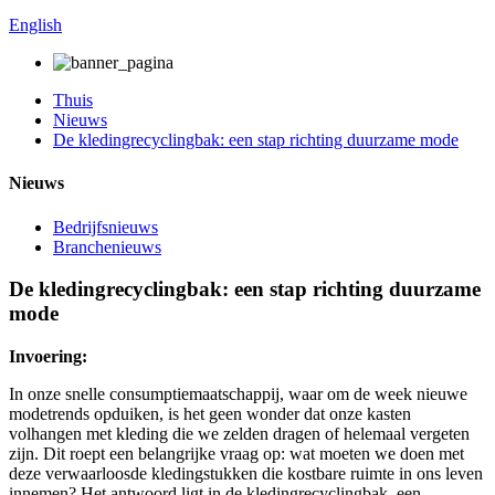
English
Thuis
Nieuws
De kledingrecyclingbak: een stap richting duurzame mode
Nieuws
Bedrijfsnieuws
Branchenieuws
De kledingrecyclingbak: een stap richting duurzame
mode
Invoering:
In onze snelle consumptiemaatschappij, waar om de week nieuwe
modetrends opduiken, is het geen wonder dat onze kasten
volhangen met kleding die we zelden dragen of helemaal vergeten
zijn. Dit roept een belangrijke vraag op: wat moeten we doen met
deze verwaarloosde kledingstukken die kostbare ruimte in ons leven
innemen? Het antwoord ligt in de kledingrecyclingbak, een