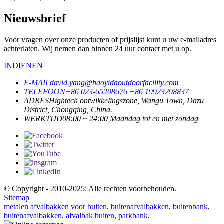
Nieuwsbrief
Voor vragen over onze producten of prijslijst kunt u uw e-mailadres
achterlaten. Wij nemen dan binnen 24 uur contact met u op.
INDIENEN
E-MAIL
david.yang@haoyidaoutdoorfacility.com
TELEFOON
+86 023-65208676
+86 19923298837
ADRES
Hightech ontwikkelingszone, Wangu Town, Dazu
District, Chongqing, China.
WERKTIJD
08:00 ~ 24:00 Maandag tot en met zondag
© Copyright - 2010-2025: Alle rechten voorbehouden.
Sitemap
metalen afvalbakken voor buiten
,
buitenafvalbakken
,
buitenbank
,
buitenafvalbakken
,
afvalbak buiten
,
parkbank
,