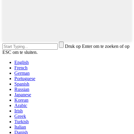
Druk op Enter om te zoeken of op
ESC om te sluiten.
English
French
German
Portuguese
Spanish
Russian
Japanese
Korean
Arabic
Irish
Greek
Turkish
Italian
Danish