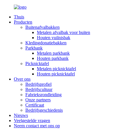
Thuis
Producten
Buitenafvalbakken
Metalen afvalbak voor buiten
Houten vuilnisbak
Kledingdonatiebakken
Parkbank
Metalen parkbank
Houten parkbank
Picknicktafel
Metalen picknicktafel
Houten picknicktafel
Over ons
Bedrijfsprofiel
Bedrijfscultuur
Fabrieksrondleiding
Onze partners
Certificaat
Bedrijfsgeschiedenis
Nieuws
Veelgestelde vragen
Neem contact met ons op