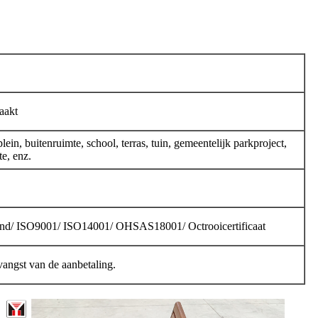
aakt
plein, buitenruimte, school, terras, tuin, gemeentelijk parkproject,
e, enz.
d/ ISO9001/ ISO14001/ OHSAS18001/ Octrooicertificaat
angst van de aanbetaling.