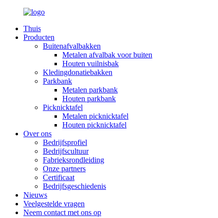
Thuis
Producten
Buitenafvalbakken
Metalen afvalbak voor buiten
Houten vuilnisbak
Kledingdonatiebakken
Parkbank
Metalen parkbank
Houten parkbank
Picknicktafel
Metalen picknicktafel
Houten picknicktafel
Over ons
Bedrijfsprofiel
Bedrijfscultuur
Fabrieksrondleiding
Onze partners
Certificaat
Bedrijfsgeschiedenis
Nieuws
Veelgestelde vragen
Neem contact met ons op