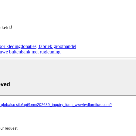
akeld.
!
or kledingdonaties, fabriek groothandel
auwe buitenbank met rugleuning.