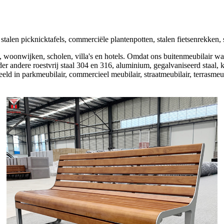
talen picknicktafels, commerciële plantenpotten, stalen fietsenrekken, 
n, woonwijken, scholen, villa's en hotels. Omdat ons buitenmeubilair wat
der andere roestvrij staal 304 en 316, aluminium, gegalvaniseerd staal,
 in parkmeubilair, commercieel meubilair, straatmeubilair, terrasmeub