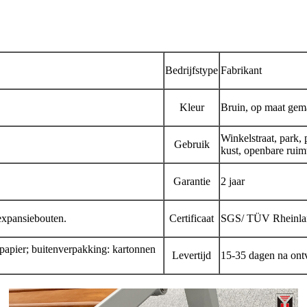
Bedrijfstype
Fabrikant
Kleur
Bruin, op maat gem
Winkelstraat, park, 
Gebruik
kust, openbare ruimt
Garantie
2 jaar
expansiebouten.
Certificaat
SGS/ TÜV Rheinlan
tpapier; buitenverpakking: kartonnen
Levertijd
15-35 dagen na ontv