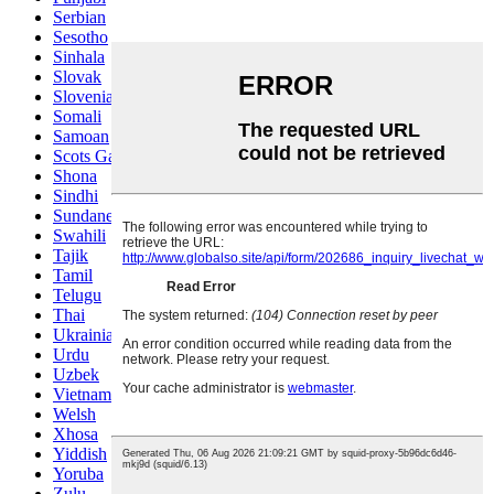
Serbian
Sesotho
Sinhala
Slovak
Slovenian
Somali
Samoan
Scots Gaelic
Shona
Sindhi
Sundanese
Swahili
Tajik
Tamil
Telugu
Thai
Ukrainian
Urdu
Uzbek
Vietnamese
Welsh
Xhosa
Yiddish
Yoruba
Zulu