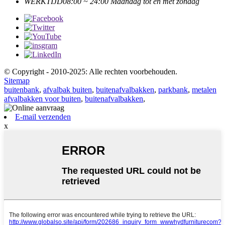
WERKTIJD
08:00 ~ 24:00 Maandag tot en met zondag
© Copyright - 2010-2025: Alle rechten voorbehouden.
Sitemap
buitenbank
,
afvalbak buiten
,
buitenafvalbakken
,
parkbank
,
metalen
afvalbakken voor buiten
,
buitenafvalbakken
,
E-mail verzenden
x