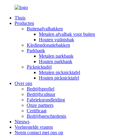
Thuis
Producten
Buitenafvalbakken
Metalen afvalbak voor buiten
Houten vuilnisbak
Kledingdonatiebakken
Parkbank
Metalen parkbank
Houten parkbank
Picknicktafel
Metalen picknicktafel
Houten picknicktafel
Over ons
Bedrijfsprofiel
Bedrijfscultuur
Fabrieksrondleiding
Onze partners
Certificaat
Bedrijfsgeschiedenis
Nieuws
Veelgestelde vragen
Neem contact met ons op