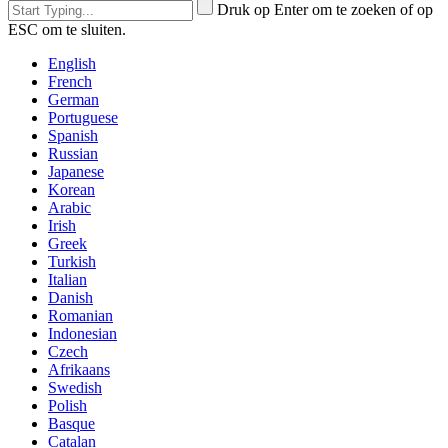
Druk op Enter om te zoeken of op
ESC om te sluiten.
English
French
German
Portuguese
Spanish
Russian
Japanese
Korean
Arabic
Irish
Greek
Turkish
Italian
Danish
Romanian
Indonesian
Czech
Afrikaans
Swedish
Polish
Basque
Catalan