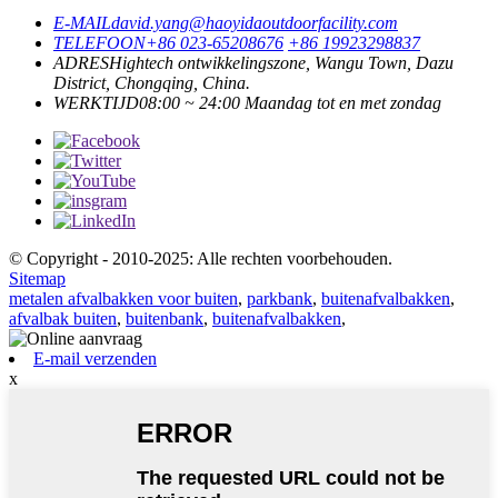
E-MAIL
david.yang@haoyidaoutdoorfacility.com
TELEFOON
+86 023-65208676
+86 19923298837
ADRES
Hightech ontwikkelingszone, Wangu Town, Dazu
District, Chongqing, China.
WERKTIJD
08:00 ~ 24:00 Maandag tot en met zondag
© Copyright - 2010-2025: Alle rechten voorbehouden.
Sitemap
metalen afvalbakken voor buiten
,
parkbank
,
buitenafvalbakken
,
afvalbak buiten
,
buitenbank
,
buitenafvalbakken
,
E-mail verzenden
x