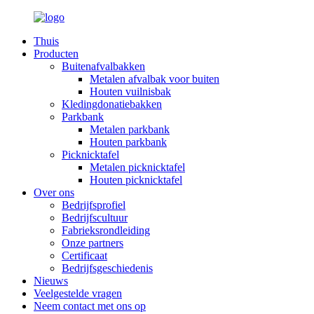
Thuis
Producten
Buitenafvalbakken
Metalen afvalbak voor buiten
Houten vuilnisbak
Kledingdonatiebakken
Parkbank
Metalen parkbank
Houten parkbank
Picknicktafel
Metalen picknicktafel
Houten picknicktafel
Over ons
Bedrijfsprofiel
Bedrijfscultuur
Fabrieksrondleiding
Onze partners
Certificaat
Bedrijfsgeschiedenis
Nieuws
Veelgestelde vragen
Neem contact met ons op