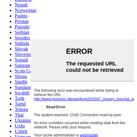
Nepali
Norwegian
Pashto
Persian
Punjabi
Serbian
Sesotho
Sinhala
Slovak
Slovenian
Somali
Samoan
Scots Gaelic
Shona
Sindhi
Sundanese
Swahili
Tajik
Tamil
Telugu
Thai
Ukrainian
Urdu
Uzbek
Vietnamese