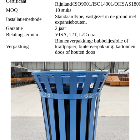
Certificaat
Rijnland/ISO9001/ISO14001/OHSAS180
MOQ
10 stuks
Standaardtype, vastgezet in de grond met
Installatiemethode
expansiebouten.
Garantie
2 jaar
Betalingstermijn
VISA, T/T, L/C enz.
Binnenverpakking: bubbeltjesfolie of
Verpakking
kraftpapier; buitenverpakking: kartonnen
doos of houten doos