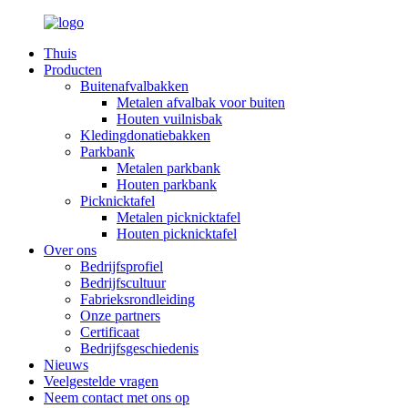
Thuis
Producten
Buitenafvalbakken
Metalen afvalbak voor buiten
Houten vuilnisbak
Kledingdonatiebakken
Parkbank
Metalen parkbank
Houten parkbank
Picknicktafel
Metalen picknicktafel
Houten picknicktafel
Over ons
Bedrijfsprofiel
Bedrijfscultuur
Fabrieksrondleiding
Onze partners
Certificaat
Bedrijfsgeschiedenis
Nieuws
Veelgestelde vragen
Neem contact met ons op