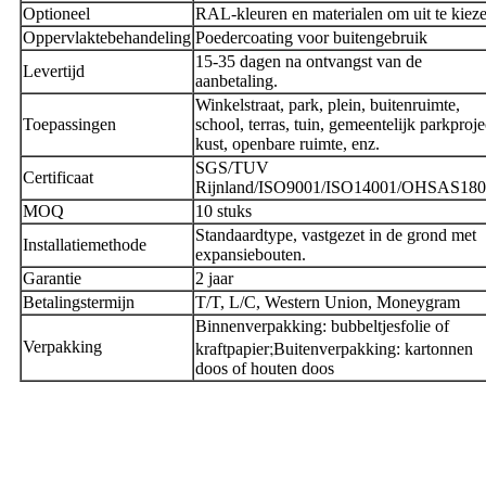
Optioneel
RAL-kleuren en materialen om uit te kiez
Oppervlaktebehandeling
Poedercoating voor buitengebruik
15-35 dagen na ontvangst van de
Levertijd
aanbetaling.
Winkelstraat, park, plein, buitenruimte,
Toepassingen
school, terras, tuin, gemeentelijk parkproje
kust, openbare ruimte, enz.
SGS/TUV
Certificaat
Rijnland/ISO9001/ISO14001/OHSAS18
MOQ
10 stuks
Standaardtype, vastgezet in de grond met
Installatiemethode
expansiebouten.
Garantie
2 jaar
Betalingstermijn
T/T, L/C, Western Union, Moneygram
Binnenverpakking: bubbeltjesfolie of
;
Verpakking
kraftpapier
Buitenverpakking: kartonnen
doos of houten doos